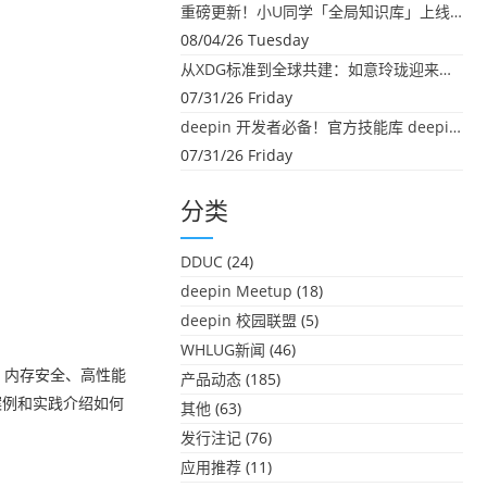
重磅更新！小U同学「全局知识库」上线：你的本地文件，终于"活"起来了
08/04/26 Tuesday
从XDG标准到全球共建：如意玲珑迎来首个海外开源贡献
07/31/26 Friday
deepin 开发者必备！官方技能库 deepin-skills 正式开源
07/31/26 Friday
分类
DDUC
(24)
deepin Meetup
(18)
deepin 校园联盟
(5)
WHLUG新闻
(46)
 内存安全、高性能
产品动态
(185)
案例和实践介绍如何
其他
(63)
发行注记
(76)
应用推荐
(11)