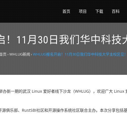
首页
项目
下载
百科
开启！11月30日我们华中科
首页
›
WHLUG新闻
›
WHLUG报名开启！11月30日我们华中科技大学主校区见
举办新一期的武汉 Linux 爱好者线下沙龙（WHLUG），欢迎广大 Linu
开源俱乐部、RustSBI社区和开源操作系统社区联合主办。本次分享包括基