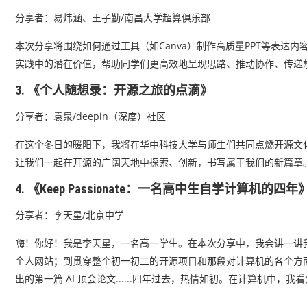
分享者：易炜涵、王子勤/南昌大学超算俱乐部
本次分享将围绕如何通过工具（如Canva）制作高质量PPT等表
实践中的潜在价值，帮助同学们更高效地呈现思路、推动协作、传递想
3. 《个人随想录：开源之旅的点滴》
分享者：袁泉/deepin（深度）社区
在这个冬日的暖阳下，我将在华中科技大学与师生们共同点燃开源文
让我们一起在开源的广阔天地中探索、创新，书写属于我们的新篇章
4. 《Keep Passionate：一名高中生自学计算机的四年
分享者：李天星/北京中学
嗨！你好！我是李天星，一名高一学生。在本次分享中，我会讲一讲
个人网站；到贯穿整个初一初二的开源项目和那段对计算机的各个方面
出的第一篇 AI 顶会论文......四年过去，热情如初。在计算机中，我看到了我