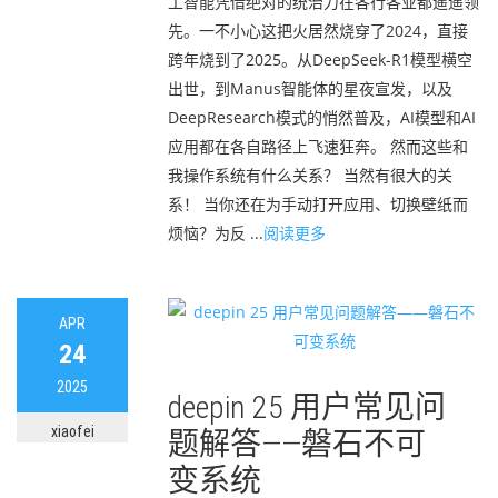
工智能凭借绝对的统治力在各行各业都遥遥领
先。一不小心这把火居然烧穿了2024，直接
跨年烧到了2025。从DeepSeek-R1模型横空
出世，到Manus智能体的星夜宣发，以及
DeepResearch模式的悄然普及，AI模型和AI
应用都在各自路径上飞速狂奔。 然而这些和
我操作系统有什么关系？ 当然有很大的关
系！ 当你还在为手动打开应用、切换壁纸而
烦恼？为反 ...
阅读更多
APR
24
2025
deepin 25 用户常见问
xiaofei
题解答——磐石不可
变系统