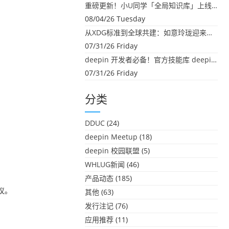
重磅更新！小U同学「全局知识库」上线：你的本地文件，终于"活"起来了
08/04/26 Tuesday
从XDG标准到全球共建：如意玲珑迎来首个海外开源贡献
07/31/26 Friday
deepin 开发者必备！官方技能库 deepin-skills 正式开源
07/31/26 Friday
分类
DDUC
(24)
deepin Meetup
(18)
deepin 校园联盟
(5)
WHLUG新闻
(46)
产品动态
(185)
议。
其他
(63)
发行注记
(76)
应用推荐
(11)