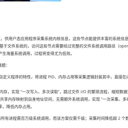
节点，供用户态应用程序采集系统内核信息，这些节点能提供丰富的系统信
点是基于文件系统的，访问这些节点需要经过完整的文件系统调用路径（open/re
会产生海量系统调用，过程将变得尤为低效。
难题：
态运行自定义程序的特性，将进程 PID、内存占用等采集逻辑封装其中，直接
内存，实现 “一次写入、多次读取”，跳过文件 I/O 的繁琐流程，缩短数
共享内存映射到自身地址空间，无需额外系统调用，实现 “一次采集、多
用率，降低内存占用。
历所有进程需百万级系统调用，而该方案仅需千级；采集时间降低超 2 个