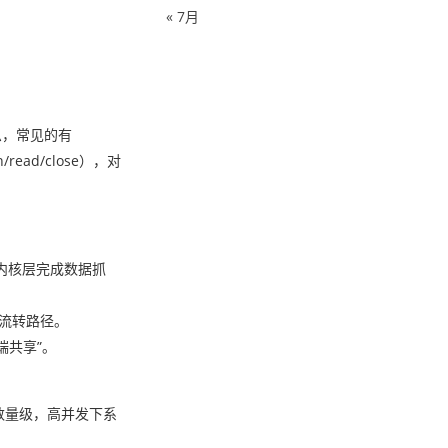
« 7月
息，常见的有
ad/close），对
在内核层完成数据抓
据流转路径。
端共享”。
数量级，高并发下系