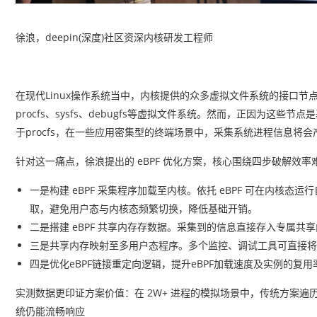
徐浪，
deepin(深度)社区资深内核研发工程师
在现代Linux操作系统当中，内核提供的众多虚拟文件系统的接口
procfs、sysfs、debugfs等虚拟文件系统。然而，正因为这些节
于procfs，在一些应用密集型的终端场景中，采集系统进程信息将
针对这一痛点，徐浪提出的 eBPF 优化方案，核心围绕四步破解效率
一是构建 eBPF 采集程序加载至内核。依托 eBPF 可在内核
取，避免用户态与内核态频繁切换，降低基础开销。
二是搭建 eBPF 共享内存存数据。采集到的信息直接存入专属共享
三是共享内存映射至多用户态程序。多个监控、调试工具可直接将
四是优化eBPF链接重定向逻辑，提升eBPF加载速度及实例的复
实测数据更印证方案价值：在 2W+ 进程的模拟场景中，传统方案遍
统仍能流畅响应