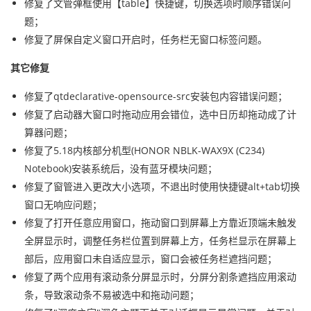
修复了文管弹框使用【table】快捷键，切换选项时顺序错误问
题；
修复了屏保自定义窗口开启时，任务栏无窗口标签问题。
其它修复
修复了qtdeclarative-opensource-src安装包内容错误问题；
修复了启动器大窗口时拖动应用会错位，选中日历却拖动成了计
算器问题；
修复了5.18内核部分机型(HONOR NBLK-WAX9X (C234)
Notebook)安装系统后，没有蓝牙模块问题；
修复了窗管进入更改大小选项，不退出时使用快捷键alt+tab切换
窗口无响应问题；
修复了打开任意应用窗口，拖动窗口到屏幕上方靠近顶端未触发
全屏显示时，调整任务栏位置到屏幕上方，任务栏显示在屏幕上
部后，应用窗口未自适应显示，窗口会被任务栏遮挡问题；
修复了两个应用有滚动条分屏显示时，分屏分割条遮挡应用滚动
条，导致滚动条不易被选中和拖动问题；