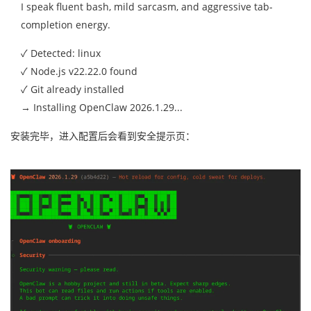
I speak fluent bash, mild sarcasm, and aggressive tab-
completion energy.
✓ Detected: linux
✓ Node.js v22.22.0 found
✓ Git already installed
→ Installing OpenClaw 2026.1.29...
安装完毕，进入配置后会看到安全提示页：