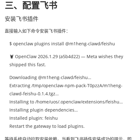
三、配置飞书
安装飞书插件
直接输入如下命令安装飞书插件：
$ openclaw plugins install @m1heng-clawd/feishu
🦞 OpenClaw 2026.1.29 (a5b4d22) — Meta wishes they
shipped this fast.
Downloading @m1heng-clawd/feishu…
Extracting /tmp/openclaw-npm-pack-T0pzzA/m1heng-
clawd-feishu-0.1.4.tgz…
Installing to /home/uos/.openclaw/extensions/feishu…
Installing plugin dependencies…
Installed plugin: feishu
Restart the gateway to load plugins.
等待系统自动拉取安装依赖，当看到飞书插件安装成功的提示，即