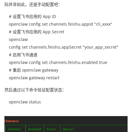
际并非如此，还是手动配置吧：
# 设置飞书应用的 App ID
openclaw config set channels.feishu.appId "cli_xxxx"
# 设置飞书应用的 App Secret
openclaw
config set channels.feishu.appSecret "your_app_secret"
# 启用飞书通道
openclaw config set channels.feishu.enabled true
# 重启 openclaw gateway
openclaw gateway restart
然后通过以下命令验证配置状态：
openclaw status