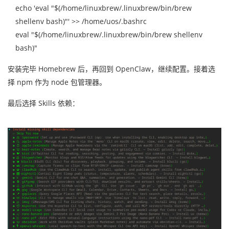
echo 'eval "$(/home/linuxbrew/.linuxbrew/bin/brew
shellenv bash)"' >> /home/uos/.bashrc
eval "$(/home/linuxbrew/.linuxbrew/bin/brew shellenv
bash)"
安装完毕 Homebrew 后，再回到 OpenClaw，继续配置。接着选
择 npm 作为 node 包管理器。
最后选择 Skills 依赖：