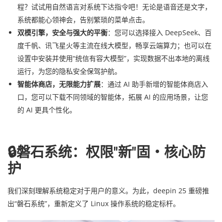
程？试试用自然语言对系统下达指令吧！无论是语音还是文字，
系统都能心领神会，告别繁琐的菜单点击。
双模引擎，安全与强大的平衡
：您可以选择接入 DeepSeek、百
度千帆、讯飞星火等主流在线大模型，畅享云端算力；也可以在
设置中安装并使用“统信有容大模型”，实现数据不出本地的离线
运行，为您的隐私安全保驾护航。
智能体商店，无限能力扩展
：通过 AI 助手新增的智能体商店入
口，您可以下载不同领域的智能体，拓展 AI 的应用场景，让您
的 AI 更具个性化。
🔒磐石系统：权限"新"固・核心防
护
我们深刻理解系统稳定对于用户的意义。为此，deepin 25 重磅推
出“磐石系统”，重新定义了 Linux 操作系统的稳定标杆。