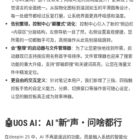
觉语言的全面统一。从拟物化图标到温润如玉的平滑圆角设计，
每一处细节都经过反复打磨，让系统界面更具呼吸感和温度。
告别繁琐，控制中心“颠覆式”进化
：控制中心引入了新的“侧边栏
+内容区”分层结构，左侧导航一目了然，右侧设置直观便捷，您
所需的一切都触手可及，高频操作从此告别层级跳转。
会“整理”的启动器与文件管理器
：为了让您更快地找到所需，启
动器现已支持按应用名称首字母排序。文件管理器也迎来了搜索
功能的重大升级，支持“即输即搜”和关键词高亮，让您在海量文
件中精准定位。
更自由的交互定义
：针对笔记本用户，我们新增了三指、四指触
控板手势的自定义能力，分屏、切换窗口等操作皆可随心设定，
让您的触控板真正成为效率神器。
🤖UOS AI：AI "新"声・问啥都行
在deepin 25 中，AI 不再是遥远的功能，而是融入系统的智能伙