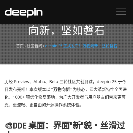
deepin 25 正式发布！万物
向新，坚如磐石
首页
›
社区新闻
›
deepin 25 正式发布！万物向新，坚如磐石
历经 Preview、Alpha、Beta 三轮社区共创测试，deepin 25 于今
日发布亮相！本次版本以
“万物向新”
为核心，四大革新特性全面进
化，1000+ 项优化修复落地，为广大开发者与用户朋友们带来更可
靠、更流畅、更自由的开源操作系统体验。
🎨DDE 桌面：界面"新"貌・丝滑过