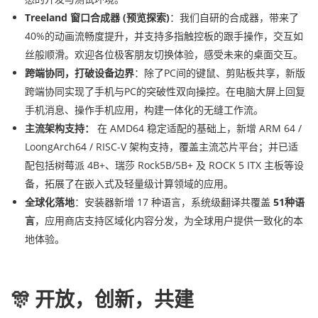
Treeland 窗口合成器 (预览探索)
：我们自研的合成器，带来了
40%的动画流畅度提升，并支持多指触控板的跟手操作，交互如
丝般顺滑。欢迎各位极客朋友切换体验，感受未来的桌面交互。
跨端协同，打破设备边界
：除了PC间的键鼠、剪贴板共享，新版
跨端协同实现了手机与PC的突破性双向操控。在电脑大屏上回复
手机消息、操作手机应用，构建一体化的无缝工作流。
主流架构支持：
在 AMD64 稳定适配的基础上，新增 ARM 64 /
LoongArch64 / RISC-V 架构支持，覆盖主流芯片平台；并已适
配包括树莓派 4B+、瑞莎 Rock5B/5B+ 及 ROCK 5 ITX 主板等设
备，拓展了在嵌入式及轻量级计算领域的应用。
全球化落地
：安装器新增 17 种语言，系统级翻译共覆盖
51种语
言
，应用商店支持区域化内容分发，为全球用户提供一致化的本
地体验。
🎊 开放，创新，共建