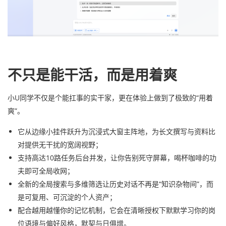
不只是能干活，而是用着爽
小U同学不仅是个能扛事的实干家，更在体验上做到了极致的“用着
爽”。
它从边缘小挂件跃升为沉浸式大窗主阵地，为长文撰写与资料比
对提供无干扰的宽阔视野；
支持高达10路任务后台并发，让你告别死守屏幕，喝杯咖啡的功
夫即可全局收网；
全新的全局搜索与多维筛选让历史对话不再是“知识杂物间”，而
是可复用、可沉淀的个人资产；
配合越用越懂你的记忆机制，它会在清晰授权下默默学习你的岗
位语境与偏好风格，默契与日俱增。