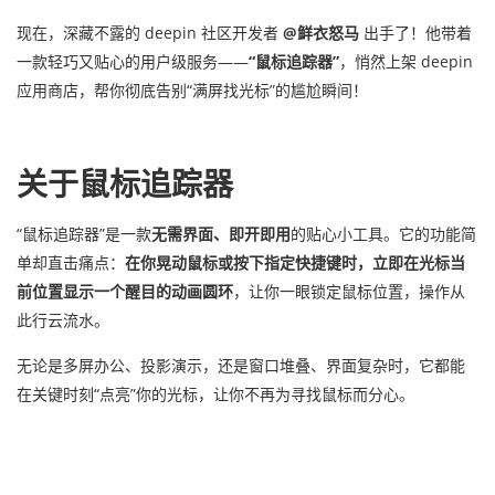
现在，深藏不露的 deepin 社区开发者
@鲜衣怒马
出手了！他带着
一款轻巧又贴心的用户级服务——
“鼠标追踪器”
，悄然上架 deepin
应用商店，帮你彻底告别“满屏找光标”的尴尬瞬间！
关于鼠标追踪器
“鼠标追踪器”是一款
无需界面、即开即用
的贴心小工具。它的功能简
单却直击痛点：
在你晃动鼠标或按下指定快捷键时，立即在光标当
前位置显示一个醒目的动画圆环
，让你一眼锁定鼠标位置，操作从
此行云流水。
无论是多屏办公、投影演示，还是窗口堆叠、界面复杂时，它都能
在关键时刻“点亮”你的光标，让你不再为寻找鼠标而分心。