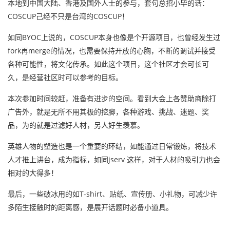
本地到中国大陆、香港及国外人士的参与，套句总招小毕的话：
COSCUP己经不只是台湾的COSCUP！
如同BYOC上说的，COSCUP本身也像是个开源项目，也曾经发生过
fork再merge的情况，也需要保持开放的心胸，不断的调试并接受
各种可能性，将文化传承。如此这个项目，这个社区才会可长可
久，是经营社区时可以参考的目标。
本次参加时间较赶，准备有进步的空间。看到大会上各赞助商除打
广告外，就是无所不用其极的挖脚，各种游戏、挑战、迷题、奖
品，为的就是过滤好人材，另人好生羡慕。
英雄人物的塑造也是一个重要的环结，如能通过日常锻炼，将技术
人才推上讲台，成为指标，如同jserv 这样，对于人材的吸引力也会
相对的大得多！
最后，一些破冰用的如T-shirt、贴纸、宣传册、小礼物，可减少许
多陌生接触时的距离感，是展开话题时必备小道具。