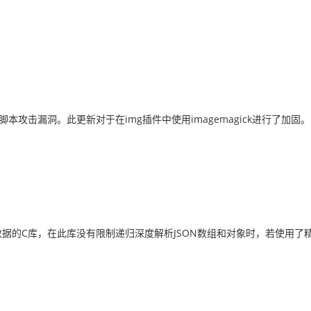
站点脚本攻击漏洞。此更新对于在img插件中使用imagemagick进行了加固。
ON数据的C库，在此库没有限制递归深度解析JSON数组和对象时，若使用了精