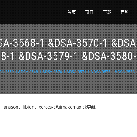
首页
项目
下载
百科
568-1 &DSA-3570-1 &DSA-3
8-1 &DSA-3579-1 &DSA-358
559-1 &DSA-3568-1 &DSA-3570-1 &DSA-3571-1 &DSA-3577-1 &DSA-3578-1
jansson、libidn、xerces-c和imagemagick更新。