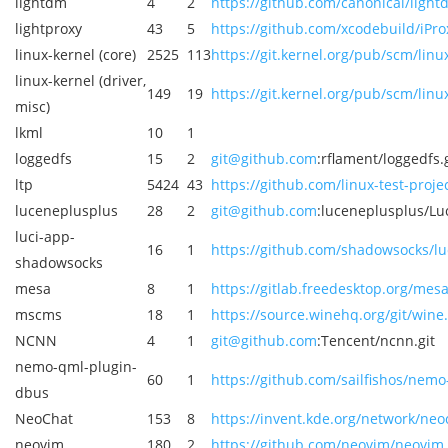
lightdm
4
2
https://github.com/canonical/light
lightproxy
43
5
https://github.com/xcodebuild/iPro
linux-kernel (core)
2525
113
https://git.kernel.org/pub/scm/linux
linux-kernel (driver,
149
19
https://git.kernel.org/pub/scm/linux
misc)
lkml
10
1
loggedfs
15
2
git@github.com
:rflament/loggedfs.g
ltp
5424
43
https://github.com/linux-test-projec
luceneplusplus
28
2
git@github.com
:luceneplusplus/Lu
luci-app-
16
1
https://github.com/shadowsocks/lu
shadowsocks
mesa
8
1
https://gitlab.freedesktop.org/me
mscms
18
1
https://source.winehq.org/git/wine.
NCNN
4
1
git@github.com
:Tencent/ncnn.git
nemo-qml-plugin-
60
1
https://github.com/sailfishos/nemo
dbus
NeoChat
153
8
https://invent.kde.org/network/neoc
neovim
180
2
https://github.com/neovim/neovim.