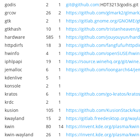
godis
2
1
git@github.com
:HDT3213/godis.git
grcov
26
2
https://github.com/glmark2/glmark
gtk
2
1
https://gitlab.gnome.org/GNOME/gt
gtkhash
10
1
https://github.com/tristanheaven/g
hardware
585
1
https://github.com/jouyouyun/hard
httpdirfs
18
3
https://github.com/fangfufu/httpdir
hwinfo
4
1
https://github.com/openSUSE/hwin
iphlpapi
19
1
https://source.winehq.org/git/wine.
jemalloc
6
1
https://github.com/loongarch64/je
kdenlive
5
1
konsole
2
1
kratos
6
1
https://github.com/go-kratos/kratos
krdc
2
1
kusion
105
1
https://github.com/KusionStack/ku
kwayland
15
2
https://gitlab.freedesktop.org/way
kwin
80
14
https://invent.kde.org/plasma/kwin
kwin-wayland
26
1
https://invent.kde.org/plasma/kwin