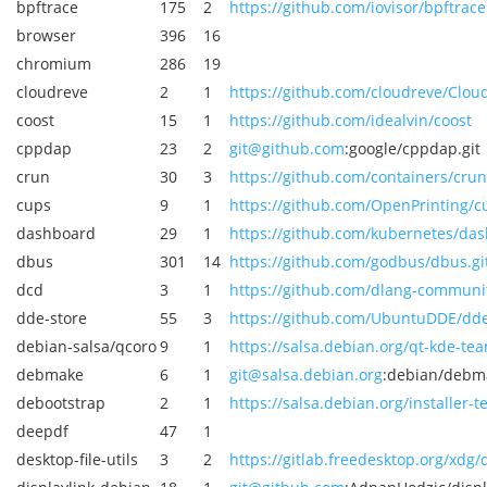
bpftrace
175
2
https://github.com/iovisor/bpftrace
browser
396
16
chromium
286
19
cloudreve
2
1
https://github.com/cloudreve/Clou
coost
15
1
https://github.com/idealvin/coost
cppdap
23
2
git@github.com
:google/cppdap.git
crun
30
3
https://github.com/containers/crun
cups
9
1
https://github.com/OpenPrinting/cu
dashboard
29
1
https://github.com/kubernetes/das
dbus
301
14
https://github.com/godbus/dbus.gi
dcd
3
1
https://github.com/dlang-commun
dde-store
55
3
https://github.com/UbuntuDDE/dde-
debian-salsa/qcoro
9
1
https://salsa.debian.org/qt-kde-tea
debmake
6
1
git@salsa.debian.org
:debian/debma
debootstrap
2
1
https://salsa.debian.org/installer-
deepdf
47
1
desktop-file-utils
3
2
https://gitlab.freedesktop.org/xdg/de