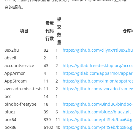
名的邮箱。
提
贡献
交
项目
代码
仓库
数
行数
量
88x2bu
82
1
https://github.com/cilynx/rtl88x2bu
abseil
2
1
accountservice
43
2
https://gitlab.freedesktop.org/acco
AppArmor
4
1
https://gitlab.com/apparmor/appar
AppStream
11
2
https://github.com/ximion/appstre
avocado-misc-tests
11
2
https://github.com/avocado-framewo
bcc
14
1
bindbc-freetype
18
1
https://github.com/BindBC/bindbc-f
bluez
39
6
https://github.com/bluez/bluez.git
box64
839
11
https://github.com/ptitSeb/box64.g
box86
6102
40
https://github.com/ptitSeb/box86.g