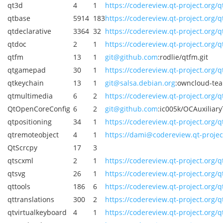
qt3d
4
1
https://codereview.qt-project.org/q
qtbase
5914
183
https://codereview.qt-project.org/q
qtdeclarative
3364
32
https://codereview.qt-project.org/q
qtdoc
2
1
https://codereview.qt-project.org/q
qtfm
13
1
git@github.com
:rodlie/qtfm.git
qtgamepad
30
1
https://codereview.qt-project.org
qtkeychain
13
1
git@salsa.debian.org
:owncloud-tea
qtmultimedia
6
2
https://codereview.qt-project.org/
QtOpenCoreConfig
6
2
git@github.com
:ic005k/OCAuxiliary
qtpositioning
34
1
https://codereview.qt-project.org/q
qtremoteobject
4
1
https://dami@codereview.qt-projec
QtScrcpy
17
3
qtscxml
2
1
https://codereview.qt-project.org/q
qtsvg
26
1
https://codereview.qt-project.org/q
qttools
186
6
https://codereview.qt-project.org/q
qttranslations
300
2
https://codereview.qt-project.org/q
qtvirtualkeyboard
4
1
https://codereview.qt-project.org/q