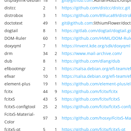
displaylink-debian
18
1
git@github.com
:AdnanHodzic/displ
distcc
2
1
https://github.com/distcc/distcc.git
distrobox
3
1
https://github.com/89luca89/distro
doctotext
49
1
git@github.com
:lithiumFlower/doct
dogtail
8
1
https://gitlab.com/dogtail/dogtail.gi
DOM-Ruler
60
1
https://github.com/HVML/DOM-Rul
doxyqml
7
1
https://invent.kde.org/sdk/doxyqml
drm
34
2
https://www.mail-archive.com/
dub
8
1
https://github.com/dlang/dub
efibootmgr
2
1
https://salsa.debian.org/efi-team/e
efivar
10
1
https://salsa.debian.org/efi-team/ef
element-plus
19
1
https://github.com/element-plus/el
fcitx
44
9
https://github.com/fcitx/fcitx
fcitx5
43
5
https://github.com/fcitx/fcitx5
fcitx5-configtool
25
2
https://github.com/fcitx/fcitx5-confi
Fcitx5-Material-
97
3
https://github.com/hosxy/Fcitx5-Ma
Color
fcitx5-qt
5
1
https://github.com/fcitx/fcitx5-qt