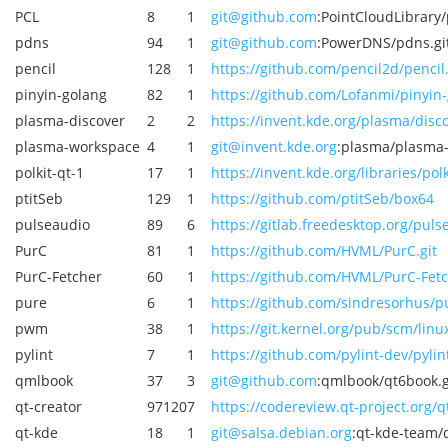
PCL
8
1
git@github.com
:PointCloudLibrary/p
pdns
94
1
git@github.com
:PowerDNS/pdns.gi
pencil
128
1
https://github.com/pencil2d/pencil.
pinyin-golang
82
1
https://github.com/Lofanmi/pinyin-
plasma-discover
2
2
https://invent.kde.org/plasma/disco
plasma-workspace
4
1
git@invent.kde.org
:plasma/plasma-
polkit-qt-1
17
1
https://invent.kde.org/libraries/polk
ptitSeb
129
1
https://github.com/ptitSeb/box64
pulseaudio
89
6
https://gitlab.freedesktop.org/puls
PurC
81
1
https://github.com/HVML/PurC.git
PurC-Fetcher
60
1
https://github.com/HVML/PurC-Fet
pure
6
1
https://github.com/sindresorhus/pu
pwm
38
1
https://git.kernel.org/pub/scm/linu
pylint
7
1
https://github.com/pylint-dev/pylint
qmlbook
37
3
git@github.com
:qmlbook/qt6book.g
qt-creator
97120
7
https://codereview.qt-project.org/q
qt-kde
18
1
git@salsa.debian.org
:qt-kde-team/