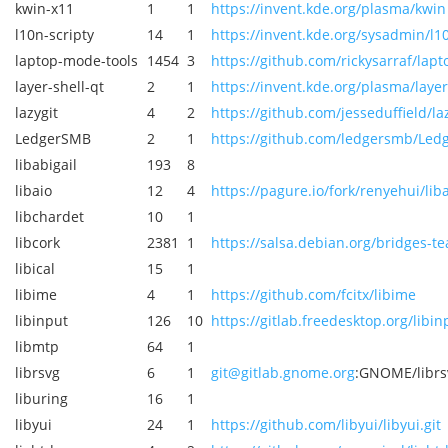
kwin-x11
1
1
https://invent.kde.org/plasma/kwin
l10n-scripty
14
1
https://invent.kde.org/sysadmin/l10
laptop-mode-tools
1454
3
https://github.com/rickysarraf/lapt
layer-shell-qt
2
1
https://invent.kde.org/plasma/layer
lazygit
4
2
https://github.com/jesseduffield/laz
LedgerSMB
2
1
https://github.com/ledgersmb/Led
libabigail
193
8
libaio
12
4
https://pagure.io/fork/renyehui/lib
libchardet
10
1
libcork
2381
1
https://salsa.debian.org/bridges-te
libical
15
1
libime
4
1
https://github.com/fcitx/libime
libinput
126
10
https://gitlab.freedesktop.org/libin
libmtp
64
1
librsvg
6
1
git@gitlab.gnome.org
:GNOME/librsv
liburing
16
1
libyui
24
1
https://github.com/libyui/libyui.git