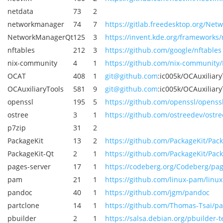
netdata
73
2
networkmanager
74
7
https://gitlab.freedesktop.org/N
NetworkManagerQt
125
3
https://invent.kde.org/frameworks
nftables
212
3
https://github.com/google/nftables
nix-community
4
1
https://github.com/nix-community/
OCAT
408
1
git@github.com
:ic005k/OCAuxiliary
OCAuxiliaryTools
581
9
git@github.com
:ic005k/OCAuxiliary
openssl
195
5
https://github.com/openssl/openss
ostree
3
1
https://github.com/ostreedev/ostree
p7zip
31
2
PackageKit
13
2
https://github.com/PackageKit/Pack
PackageKit-Qt
2
1
https://github.com/PackageKit/Pack
pages-server
17
1
https://codeberg.org/Codeberg/pag
pam
21
1
https://github.com/linux-pam/linux
pandoc
40
1
https://github.com/jgm/pandoc
partclone
14
1
https://github.com/Thomas-Tsai/par
pbuilder
2
1
https://salsa.debian.org/pbuilder-