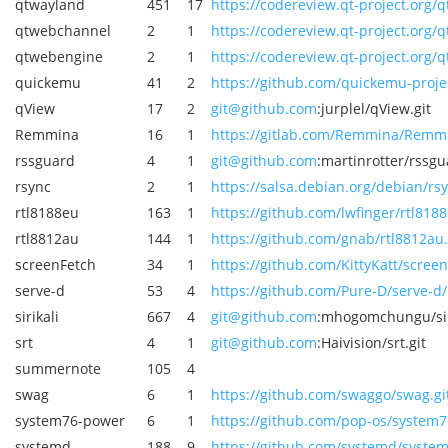
qtwayland
451
17
https://codereview.qt-project.org/
qtwebchannel
2
1
https://codereview.qt-project.org/
qtwebengine
2
1
https://codereview.qt-project.org/
quickemu
41
2
https://github.com/quickemu-proje
qView
17
2
git@github.com
:jurplel/qView.git
Remmina
16
1
https://gitlab.com/Remmina/Remmi
rssguard
4
1
git@github.com
:martinrotter/rssgu
rsync
2
1
https://salsa.debian.org/debian/rsy
rtl8188eu
163
1
https://github.com/lwfinger/rtl8188
rtl8812au
144
1
https://github.com/gnab/rtl8812au.
screenFetch
34
1
https://github.com/KittyKatt/screen
serve-d
53
4
https://github.com/Pure-D/serve-d/
sirikali
667
4
git@github.com
:mhogomchungu/siri
srt
4
1
git@github.com
:Haivision/srt.git
summernote
105
4
swag
6
1
https://github.com/swaggo/swag.gi
system76-power
6
1
https://github.com/pop-os/system7
systemd
188
9
https://github.com/systemd/system