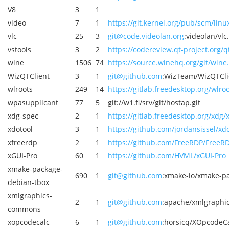
V8
3
1
video
7
1
https://git.kernel.org/pub/scm/linux
vlc
25
3
git@code.videolan.org
:videolan/vlc.
vstools
3
2
https://codereview.qt-project.org/q
wine
1506
74
https://source.winehq.org/git/wine.
WizQTClient
3
1
git@github.com
:WizTeam/WizQTClie
wlroots
249
14
https://gitlab.freedesktop.org/wlroo
wpasupplicant
77
5
git://w1.fi/srv/git/hostap.git
xdg-spec
2
1
https://gitlab.freedesktop.org/xdg/
xdotool
3
1
https://github.com/jordansissel/xdo
xfreerdp
2
1
https://github.com/FreeRDP/FreeRD
xGUI-Pro
60
1
https://github.com/HVML/xGUI-Pro
xmake-package-
690
1
git@github.com
:xmake-io/xmake-pa
debian-tbox
xmlgraphics-
2
1
git@github.com
:apache/xmlgraphi
commons
xopcodecalc
6
1
git@github.com
:horsicq/XOpcodeCa