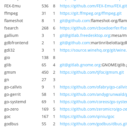
FEX-Emu
536
8
https://github.com/FEX-Emu/FEX.git
ffmpeg
31
1
https://git.ffmpeg.org/ffmpeg.git
flameshot
8
1
git@github.com
:flameshot-org/flam
fsearch
268
6
https://github.com/cboxdoerfer/fse
gallium
3
1
git@gitlab.freedesktop.org
:mesa/me
gdbfrontend
2
1
git@github.com
:martinribelotta/gd
gdi32
3
1
https://source.winehq.org/git/wine.
gio
138
8
glib
65
4
git@gitlab.gnome.org
:GNOME/glib.
gmsm
450
2
https://github.com/tjfoc/gmsm.git
gn
27
3
go-callvis
9
1
https://github.com/ofabry/go-callvis
go-gerrit
58
1
https://github.com/andygrunwald/go
go-systemd
69
1
https://github.com/coreos/go-syste
go-zero
169
5
https://github.com/zeromicro/go-ze
goc
167
1
https://github.com/qiniu/goc
godbus
55
2
https://github.com/godbus/dbus.gi