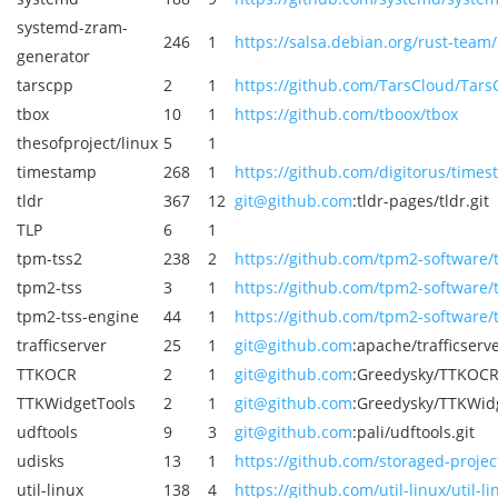
systemd-zram-
246
1
https://salsa.debian.org/rust-team
generator
tarscpp
2
1
https://github.com/TarsCloud/Tars
tbox
10
1
https://github.com/tboox/tbox
thesofproject/linux
5
1
timestamp
268
1
https://github.com/digitorus/time
tldr
367
12
git@github.com
:tldr-pages/tldr.git
TLP
6
1
tpm-tss2
238
2
https://github.com/tpm2-software/t
tpm2-tss
3
1
https://github.com/tpm2-software/t
tpm2-tss-engine
44
1
https://github.com/tpm2-software/
trafficserver
25
1
git@github.com
:apache/trafficserve
TTKOCR
2
1
git@github.com
:Greedysky/TTKOCR
TTKWidgetTools
2
1
git@github.com
:Greedysky/TTKWidg
udftools
9
3
git@github.com
:pali/udftools.git
udisks
13
1
https://github.com/storaged-project
util-linux
138
4
https://github.com/util-linux/util-li