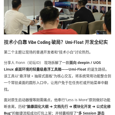
技术小白靠 Vibe Coding 破局？Umi-Float 开发全纪实
第二个主题让现场的普通开发者和“技术小白”讨论热烈。
分享人 Fionn
（论坛ID）
现场拆解了一款
面向 deepin / UOS
Linux 桌面环境的轻量级悬浮工具箱——Umi-Float
的诞生路径。
该工具以“悬浮球 + 抽屉式面板”为核心交互，将系统常用功能整合到
一个常驻桌面的圆形入口中，让用户免于在任务栏或开始菜单中翻
找。
面对原生启动器慢等刚需痛点，他奉行“Less is More”原则做好功能
断舍离，历经
“脑暴固化大纲 ➔ 文档先行 ➔ 模块化开发 ➔ 公式化修
Bug”
的敏捷流程成功打包上架；并倾囊相授了
“多 Session 游击