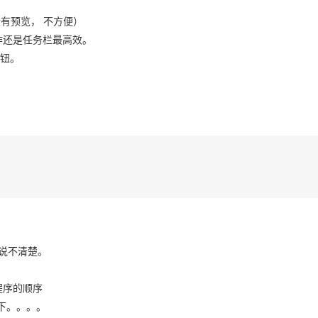
且没有预览， 不方便）
操作还是任务栏最高效。
按钮。
说不清楚。
程序的顺序
了下。。。。