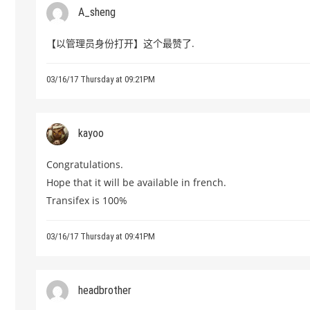
A_sheng
【以管理员身份打开】这个最赞了.
03/16/17 Thursday at 09:21PM
kayoo
Congratulations.
Hope that it will be available in french.
Transifex is 100%
03/16/17 Thursday at 09:41PM
headbrother