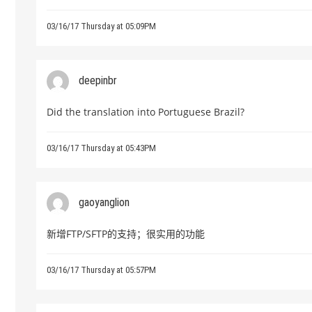
03/16/17 Thursday at 05:09PM
deepinbr
Did the translation into Portuguese Brazil?
03/16/17 Thursday at 05:43PM
gaoyanglion
新增FTP/SFTP的支持；很实用的功能
03/16/17 Thursday at 05:57PM