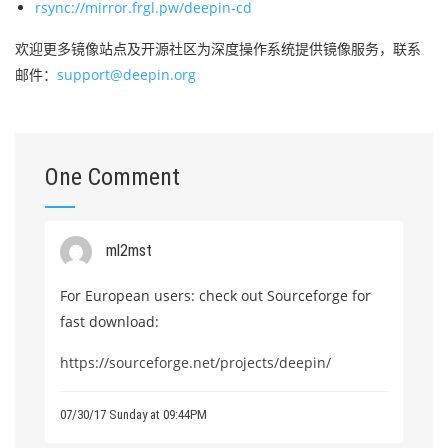
rsync://mirror.frgl.pw/deepin-cd
欢迎更多镜像站点及开源社区为深度操作系统提供镜像服务，联系
邮件：
support@deepin.org
One Comment
ml2mst
For European users: check out Sourceforge for
fast download:
https://sourceforge.net/projects/deepin/
07/30/17 Sunday at 09:44PM