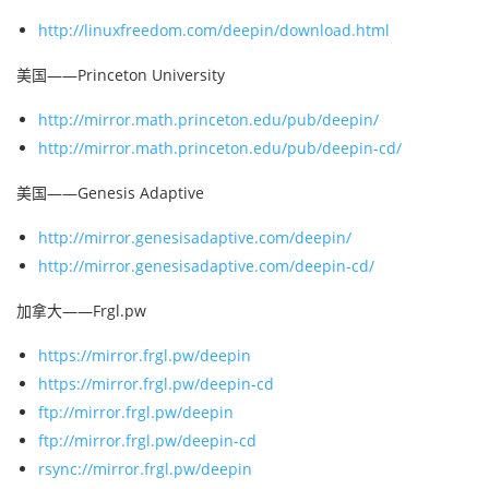
http://linuxfreedom.com/deepin/download.html
美国——Princeton University
http://mirror.math.princeton.edu/pub/deepin/
http://mirror.math.princeton.edu/pub/deepin-cd/
美国——Genesis Adaptive
http://mirror.genesisadaptive.com/deepin/
http://mirror.genesisadaptive.com/deepin-cd/
加拿大——Frgl.pw
https://mirror.frgl.pw/deepin
https://mirror.frgl.pw/deepin-cd
ftp://mirror.frgl.pw/deepin
ftp://mirror.frgl.pw/deepin-cd
rsync://mirror.frgl.pw/deepin