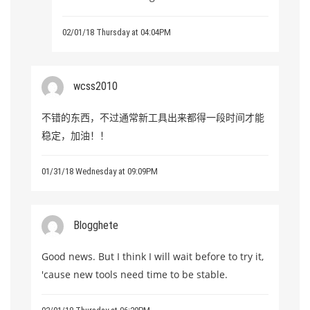
02/01/18 Thursday at 04:04PM
wcss2010
不错的东西，不过通常新工具出来都得一段时间才能
稳定，加油！！
01/31/18 Wednesday at 09:09PM
Blogghete
Good news. But I think I will wait before to try it,
'cause new tools need time to be stable.