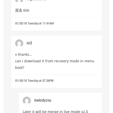
双击 666
01/30/18 Tuesday at 11:41AM
ivi3
v thanks...
can i download it from recovery mode in menu
boot?
01/30/18 Tuesday at 07:26PM
melodyzou
Later it will be merge in live mode v2.0