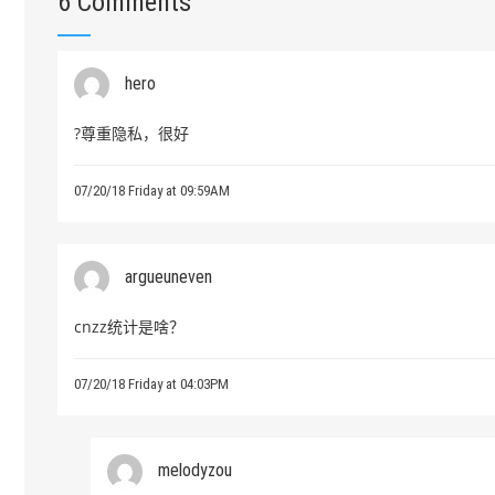
6 Comments
hero
?尊重隐私，很好
07/20/18 Friday at 09:59AM
argueuneven
cnzz统计是啥？
07/20/18 Friday at 04:03PM
melodyzou