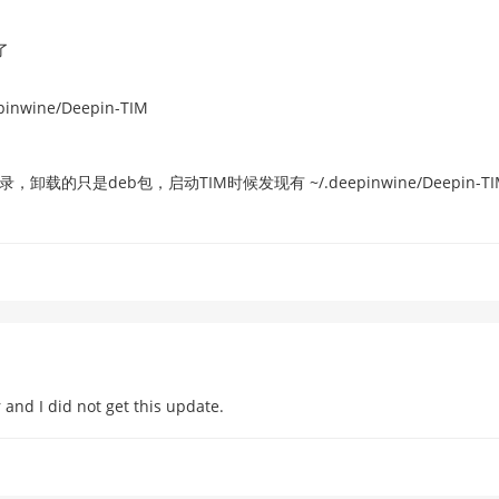
了
epinwine/Deepin-TIM
只是deb包，启动TIM时候发现有 ~/.deepinwine/Deepin-T
and I did not get this update.