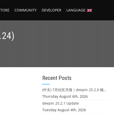
STORE
COMMUNITY
DEVELOPER
LANGUAGE:
.24)
Recent Posts
(中文) 7月社区月报｜deepin 25.2.0 镜像发布 & 小U同学定时任务上线
Thursday August 6th, 2026
deepin 25.2.1 Update
Tuesday August 4th, 2026