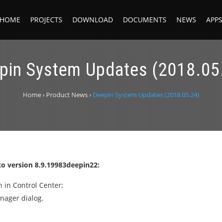
HOME
PROJECTS
DOWNLOAD
DOCUMENTS
NEWS
APP
pin System Updates (2018.05
Home
›
Product News
›
Deepin System Updates (2018.05.24)
o version 8.9.19983deepin22:
 in Control Center;
anager dialog.