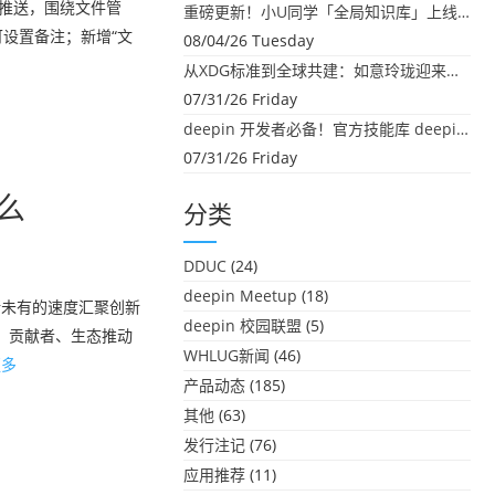
）正式推送，围绕文件管
重磅更新！小U同学「全局知识库」上线：你的本地文件，终于"活"起来了
设置备注；新增“文
08/04/26 Tuesday
从XDG标准到全球共建：如意玲珑迎来首个海外开源贡献
07/31/26 Friday
deepin 开发者必备！官方技能库 deepin-skills 正式开源
07/31/26 Friday
什么
分类
DDUC
(24)
deepin Meetup
(18)
所未有的速度汇聚创新
deepin 校园联盟
(5)
者、贡献者、生态推动
WHLUG新闻
(46)
更多
产品动态
(185)
其他
(63)
发行注记
(76)
应用推荐
(11)