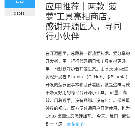
2026
应用推荐｜两款 “菠
xiaofei
萝”工具亮相商店，
感谢开源匠人，寻同
行小伙伴
在开源圈里，总藏着一群热爱技术、爱分享的
开发者，用一行行代码把日常工具变得更好
用，也默默守护着开源生态。由 deepin社区
资深开发者 BLumia （GitHub：@BLumia）
开发的菠萝记事本和菠萝看图，就是这样两款
干净又好用的跨平台开源小工具。 轻量、高
效、用着顺手，没有捆绑、没有广告。带着最
纯粹的初心，既方便普通用户日常使用，也为
Linux 桌面生态添砖加瓦。 今天，我们一起认
识一下这 ...
阅读更多