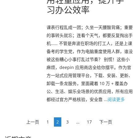
用轻量应用，提升学
习办公效率
课表行程乱成一团；久坐一天腰酸背痛；重要
的事转头就忘；连看个天气，都要反复掏出手
机…… 不管是奔波在职场的打工人，还是上课
备考的学生党，作为电脑重度使用人群，谁没
被这些糟心小事打乱过节奏？ 别慌！这些小
麻烦，deepin 应用商店全给你摆平。作为官
方一站式应用管理平台，下载、安装、更新、
卸载一条龙服务，里面藏着 10 万 + 覆盖办
公、生活、娱乐全场景的优质应用，所有应用
都经过官方严格核验，安全靠 ...
阅读更多
文
上一页
1
2
3
…
17
下一页
章
导